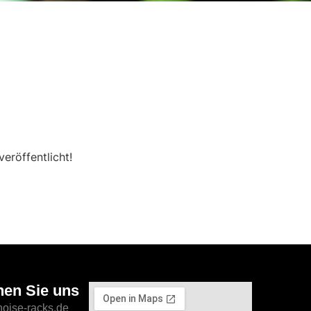
eröffentlicht!
hen Sie uns
]noise-racks.de